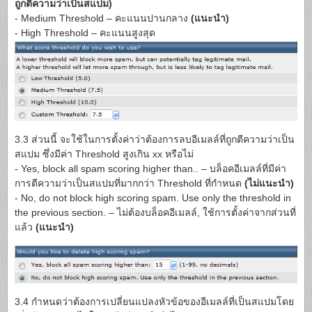
ถูกตีความว่าเป็นสแปม)
- Medium Threshold – คะแนนปานกลาง
(แนะนำ)
- High Threshold – คะแนนสูงสุด
3.3 ส่วนนี้ จะใช้ในการตั้งค่าว่าต้องการลบอีเมลล์ที่ถูกตีความว่าเป็น
สแปม ซึ่งมีค่า Threshold สูงเกิน xx หรือไม่
- Yes, block all spam scoring higher than.. – บล็อคอีเมลล์ที่มีค่า
การตีความว่าเป็นสแปมที่มากกว่า Threshold ที่กำหนด
(ไม่แนะนำ)
- No, do not block high scoring spam. Use only the threshold in
the previous section. – ไม่ต้องบล็อคอีเมลล์, ใช้การตั้งค่าจากส่วนที่
แล้ว
(แนะนำ)
3.4 กำหนดว่าต้องการเปลี่ยนแปลงหัวข้อของอีเมลล์ที่เป็นสแปมโดย