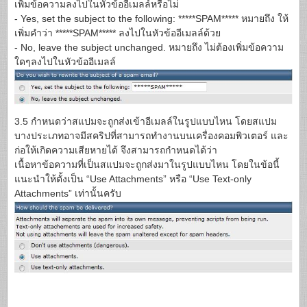
เพิ่มข้อความลงไปในหัวข้ออีเมลล์หรือไม่
- Yes, set the subject to the following: *****SPAM***** หมายถึง ให้
เพิ่มคำว่า *****SPAM***** ลงไปในหัวข้ออีเมลล์ด้วย
- No, leave the subject unchanged. หมายถึง ไม่ต้องเพิ่มข้อความ
ใดๆลงไปในหัวข้ออีเมลล์
3.5 กำหนดว่าสแปมจะถูกส่งเข้าอีเมลล์ในรูปแบบไหน โดยสแปม
บางประเภทอาจมีสคริปที่สามารถทำงานบนเครื่องคอมพิวเตอร์ และ
ก่อให้เกิดความเสียหายได้ จึงสามารถกำหนดได้ว่า
เนื้อหาข้อความที่เป็นสแปมจะถูกส่งมาในรูปแบบไหน โดยในข้อนี้
แนะนำให้ตั้งเป็น “Use Attachments” หรือ “Use Text-only
Attachments” เท่านั้นครับ